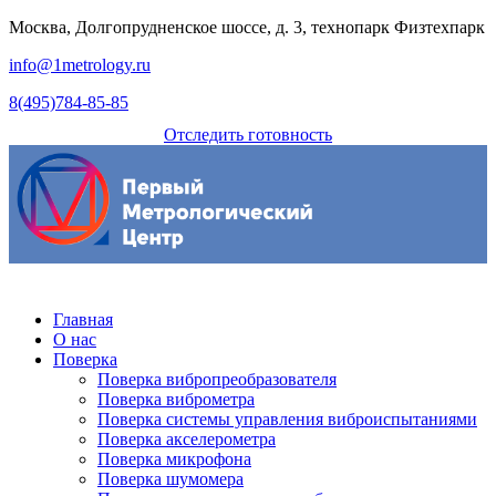
Москва, Долгопрудненское шоссе, д. 3, технопарк Физтехпарк
info@1metrology.ru
8(495)784-85-85
Отследить готовность
Главная
О нас
Поверка
Поверка вибропреобразователя
Поверка виброметра
Поверка системы управления виброиспытаниями
Поверка акселерометра
Поверка микрофона
Поверка шумомера