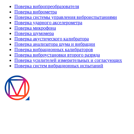
Поверка вибропреобразователя
Поверка виброметра
Поверка системы управления виброиспытаниями
Поверка ударного акселерометра
Поверка микрофона
Поверка шумомера
Поверка акустического калибратора
Поверка анализатора шума и вибрации
Поверка вибрационных калибраторов
Поверка виброустановки второго разряда
Поверка усилителей измерительных и согласующих
Поверка систем вибрационных испытаний
Москва, Долгопрудненское шоссе, д. 3, технопарк Физтехпарк
8(495)784-85-85
info@1metrology.ru